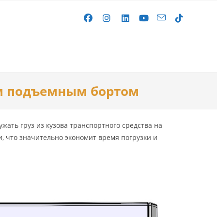
gle
ым подъемным бортом
site
жать груз из кузова транспортного средства на
rch
, что значительно экономит время погрузки и