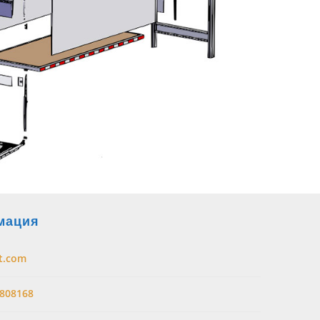
мация
t.com
808168