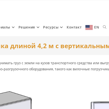
риалы
Решения
Ресурсы
Контакт
EN
Tog
вика длиной 4,2 м с вертикальн
web
мать груз с земли на кузов транспортного средства или выгру
sea
-разгрузочного оборудования, такого как вилочные погрузчики