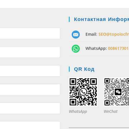
Контактная Инфор
Email
:
SEO@topolocfr
WhatsApp:
008617301
QR Код
WhatsApp
WeChat