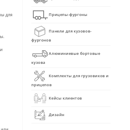
Прицепы-фургоны
ры для
Панели для кузовов-
ы.
фургонов
 и
Алюминиевые бортовые
кузова
Комплекты для грузовиков и
прицепов
Кейсы клиентов
Дизайн
 или