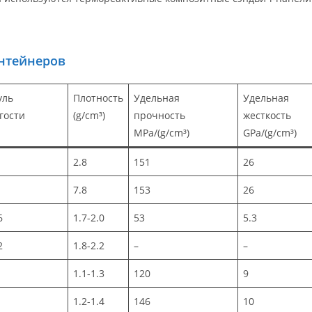
онтейнеров
уль
Плотность
Удельная
Удельная
гости
(g/cm³)
прочность
жесткость
)
MPa/(g/cm³)
GPa/(g/cm³)
2.8
151
26
7.8
153
26
6
1.7-2.0
53
5.3
2
1.8-2.2
–
–
1.1-1.3
120
9
1.2-1.4
146
10