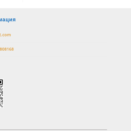
мация
t.com
808168