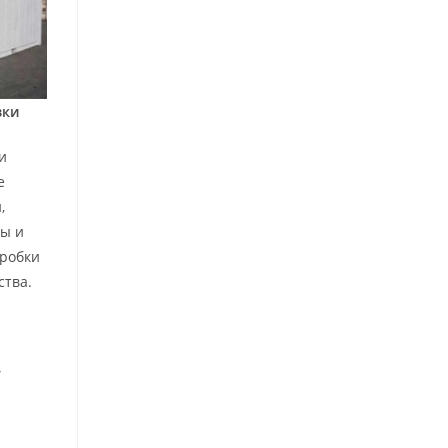
зки
и
е
,
ы и
робки
ства.
е