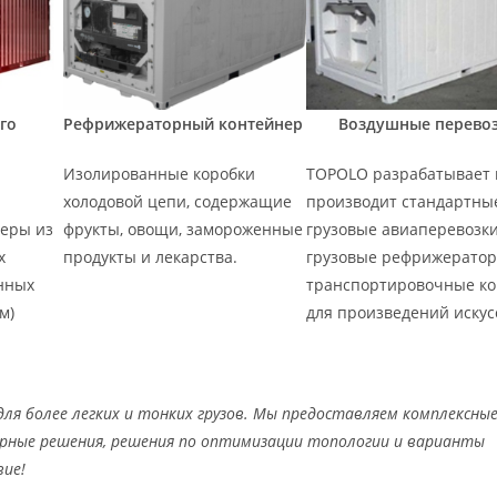
Рефрижераторный контейнер
го
Воздушные перево
Изолированные коробки
TOPOLO разрабатывает 
холодовой цепи, содержащие
производит стандартны
фрукты, овощи, замороженные
еры из
грузовые авиаперевозки
продукты и лекарства.
х
грузовые рефрижератор
нных
транспортировочные ко
м)
для произведений искус
для более легких и тонких грузов. Мы предоставляем комплексны
ерные решения, решения по оптимизации топологии и варианты
вие!