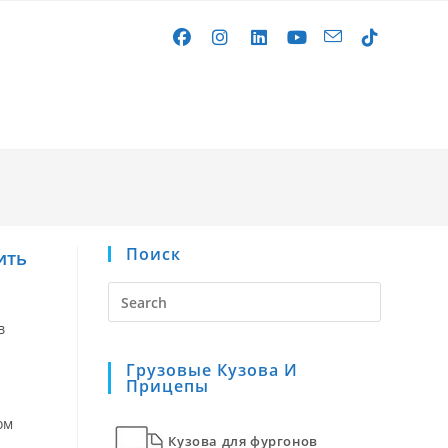
gle
site
Поиск
ить
rch
Press
Escape
в
to
Грузовые Кузова И
close
Прицепы
the
search
ом
Кузова для фургонов
panel.