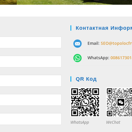
Контактная Инфор
Email
:
SEO@topolocfr
WhatsApp:
008617301
QR Код
WhatsApp
WeChat