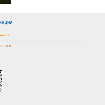
мация
t.com
808168