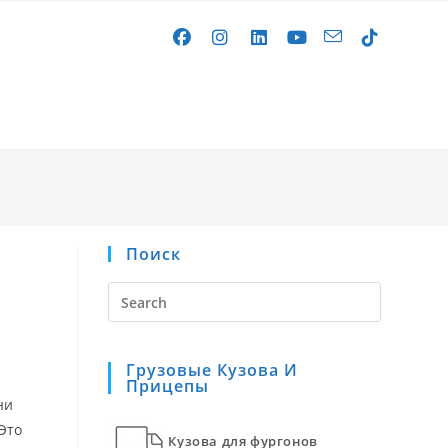
gle
site
Поиск
rch
Press
Escape
to
Грузовые Кузова И
close
Прицепы
the
ни
search
 Это
Кузова для фургонов
panel.