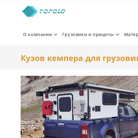
Skip
to
content
О компании
Грузовики и прицепы
Мате
Кузов кемпера для грузови