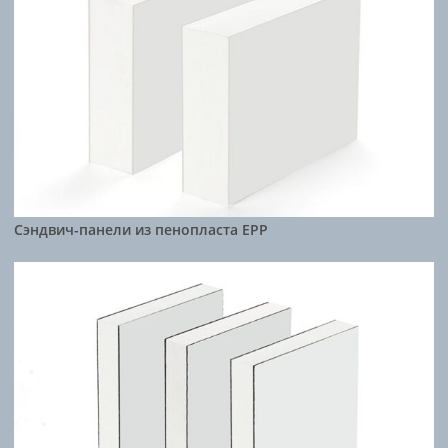
Сэндвич-панели из пенопласта EPP