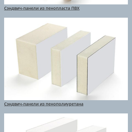
Сэндвич-панели из пенопласта ПВХ
Сэндвич-панели из пенополиуретана