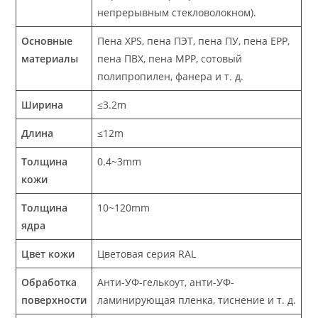
непрерывным стекловолокном).
Основные
Пена XPS, пена ПЭТ, пена ПУ, пена EPP,
материалы
пена ПВХ, пена MPP, сотовый
полипропилен, фанера и т. д.
Ширина
≤3.2m
Длина
≤12m
Толщина
0.4~3mm
кожи
Толщина
10~120mm
ядра
Цвет кожи
Цветовая серия RAL
Обработка
Анти-УФ-гелькоут, анти-УФ-
поверхности
ламинирующая пленка, тиснение и т. д.