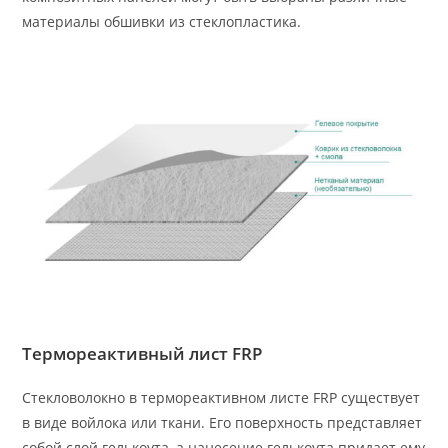
материалы обшивки из стеклопластика.
Термореактивный лист FRP
Стекловолокно в термореактивном листе FRP существует
в виде войлока или ткани. Его поверхность представляет
собой слой гелькоута, а нанесение гелькоута придает ему