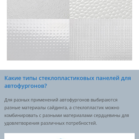
Какие типы стеклопластиковых панелей для
автофургонов?
Для разных применений автофургонов выбираются
разные материалы сайдинга, а стеклопластик можно
комбинировать с разными материалами сердцевины для
удовлетворения различных потребностей.