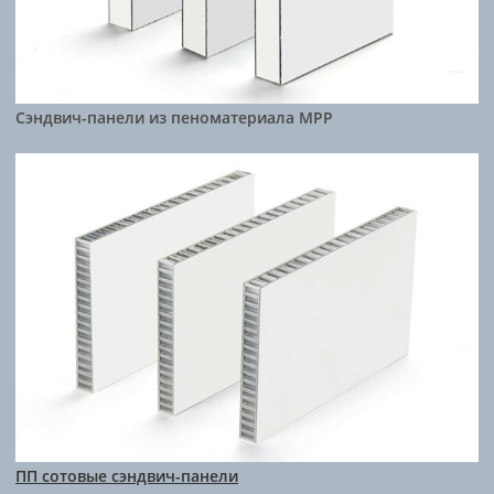
Сэндвич-панели из пеноматериала MPP
ПП сотовые сэндвич-панели