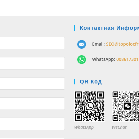
Контактная Инфор
Email
:
SEO@topolocfr
WhatsApp:
008617301
QR Код
WhatsApp
WeChat