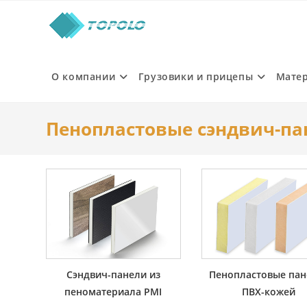
Skip
to
content
О компании
Грузовики и прицепы
Мате
Пенопластовые сэндвич-па
Сэндвич-панели из
Пенопластовые пан
пеноматериала PMI
ПВХ-кожей