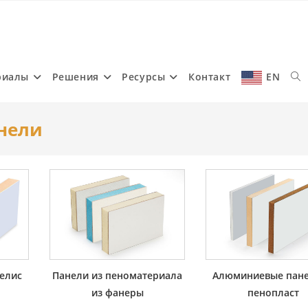
риалы
Решения
Ресурсы
Контакт
EN
Tog
нели
web
sea
елис
Панели из пеноматериала
Алюминиевые пан
из фанеры
пенопласт