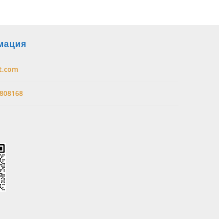
мация
t.com
808168