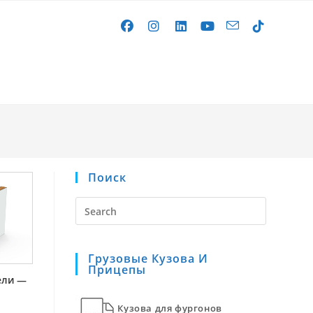
gle
site
Поиск
rch
Press
Escape
to
Грузовые Кузова И
close
Прицепы
the
ели —
search
Кузова для фургонов
panel.